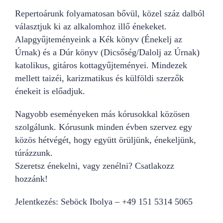
Repertoárunk folyamatosan bővül, közel száz dalból
választjuk ki az alkalomhoz illő énekeket.
Alapgyűjteményeink a Kék könyv (Énekelj az
Úrnak) és a Dúr könyv (Dicsőség/Dalolj az Úrnak)
katolikus, gitáros kottagyűjteményei. Mindezek
mellett taizéi, karizmatikus és külföldi szerzők
énekeit is előadjuk.
Nagyobb eseményeken más kórusokkal közösen
szolgálunk. Kórusunk minden évben szervez egy
közös hétvégét, hogy együtt örüljünk, énekeljünk,
túrázzunk.
Szeretsz énekelni, vagy zenélni? Csatlakozz
hozzánk!
Jelentkezés: Seböck Ibolya – +49 151 5314 5065