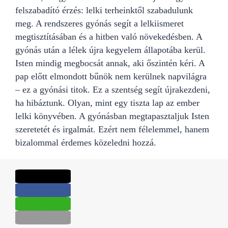
felszabadító érzés: lelki terheinktől szabadulunk
meg. A rendszeres gyónás segít a lelkiismeret
megtisztításában és a hitben való növekedésben. A
gyónás után a lélek újra kegyelem állapotába kerül.
Isten mindig megbocsát annak, aki őszintén kéri. A
pap előtt elmondott bűnök nem kerülnek napvilágra
– ez a gyónási titok. Ez a szentség segít újrakezdeni,
ha hibáztunk. Olyan, mint egy tiszta lap az ember
lelki könyvében. A gyónásban megtapasztaljuk Isten
szeretetét és irgalmát. Ezért nem félelemmel, hanem
bizalommal érdemes közeledni hozzá.