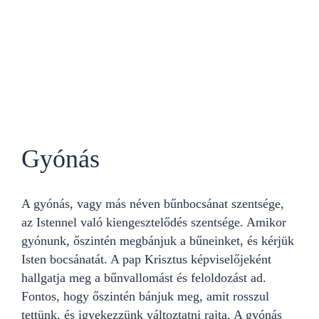
Gyónás
A gyónás, vagy más néven bűnbocsánat szentsége,
az Istennel való kiengesztelődés szentsége. Amikor
gyónunk, őszintén megbánjuk a bűneinket, és kérjük
Isten bocsánatát. A pap Krisztus képviselőjeként
hallgatja meg a bűnvallomást és feloldozást ad.
Fontos, hogy őszintén bánjuk meg, amit rosszul
tettünk, és igyekezzünk változtatni rajta. A gyónás