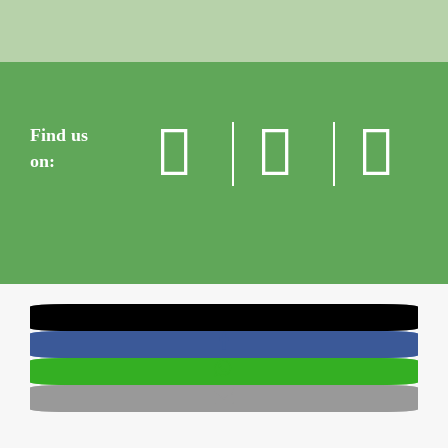
Find us
on: