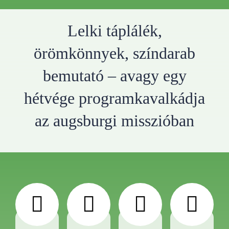
Lelki táplálék,
örömkönnyek, színdarab
bemutató – avagy egy
hétvége programkavalkádja
az augsburgi misszióban