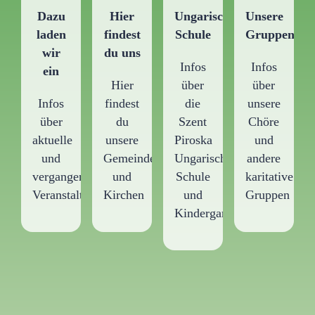
Dazu
Hier
Ungarische
Unsere
laden
findest
Schule
Gruppen
wir
du uns
Infos
Infos
ein
Hier
über
über
Infos
findest
die
unsere
über
du
Szent
Chöre
aktuelle
unsere
Piroska
und
und
Gemeindezentren
Ungarische
andere
vergangene
und
Schule
karitative
Veranstaltungen
Kirchen
und
Gruppen
Kindergarten