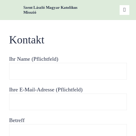
Zum
Szent László Magyar Katolikus
Inhalt
Toggle
Misszió
Naviga
springen
Start
Kontakt
Miss
Ihr Name (Pflichtfeld)
Woc
Gru
Ihre E-Mail-Adresse (Pflichtfeld)
Kont
Betreff