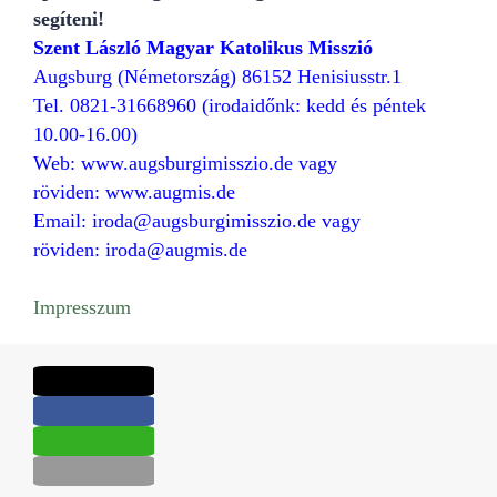
segíteni!
Szent László Magyar Katolikus Misszió
Augsburg (Németország) 86152 Henisiusstr.1
Tel. 0821-31668960 (irodaidőnk: kedd és péntek
10.00-16.00)
Web:
www.augsburgimisszio.de
vagy
röviden:
www.augmis.de
Email:
iroda@augsburgimisszio.de
vagy
röviden:
iroda@augmis.de
Impresszum