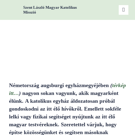
Zum
Szent László Magyar Katolikus
Inhalt
Toggle
Misszió
Naviga
springen
Start
Miss
Woc
Gru
Németország augsburgi egyházmegyéjében
(
térkép
itt…
)
nagyon sokan vagyunk, akik magyarként
élünk. A katolikus egyház áldozatosan próbál
Kont
gondoskodni az itt élő hívőkről. Emellett sokféle
lelki vagy fizikai segítséget nyújtunk az itt élő
magyar testvéreknek. Szeretettel várjuk, hogy
építse közösségünket és segítsen másoknak