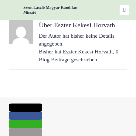
Zum
Szent László Magyar Katolikus
Inhalt
Toggle
Misszió
Naviga
springen
Über
Eszter Kekesi Horvath
Start
Der Autor hat bisher keine Details
angegeben.
Miss
Bisher hat Eszter Kekesi Horvath, 0
Blog Beiträge geschrieben.
Woc
Gru
Kont