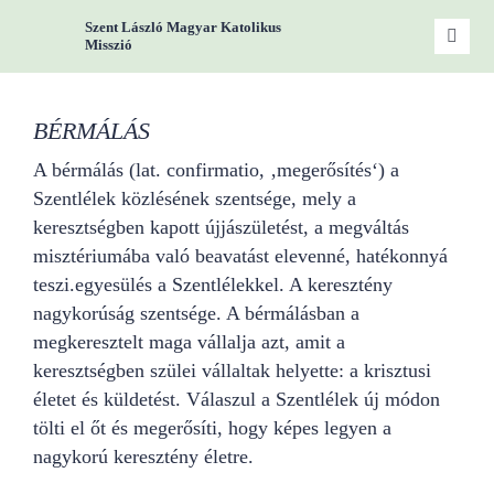
Zum
Szent László Magyar Katolikus
Inhalt
Toggle
Misszió
Naviga
springen
Start
BÉRMÁLÁS
Miss
A bérmálás (lat. confirmatio, ‚megerősítés‘) a
Szentlélek közlésének szentsége, mely a
keresztségben kapott újjászületést, a megváltás
Woc
misztériumába való beavatást elevenné, hatékonnyá
teszi.egyesülés a Szentlélekkel. A keresztény
Gru
nagykorúság szentsége. A bérmálásban a
megkeresztelt maga vállalja azt, amit a
keresztségben szülei vállaltak helyette: a krisztusi
Kont
életet és küldetést. Válaszul a Szentlélek új módon
tölti el őt és megerősíti, hogy képes legyen a
nagykorú keresztény életre.