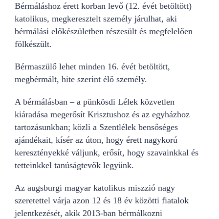
Bérmáláshoz érett korban levő (12. évét betöltött)
katolikus, megkeresztelt személy járulhat, aki
bérmálási előkészületben részesült és megfelelően
fölkészült.
Bérmaszülő lehet minden 16. évét betöltött,
megbérmált, hite szerint élő személy.
A bérmálásban – a pünkösdi Lélek közvetlen
kiáradása megerősít Krisztushoz és az egyházhoz
tartozásunkban; közli a Szentlélek bensőséges
ajándékait, kísér az úton, hogy érett nagykorú
keresztényekké váljunk, erősít, hogy szavainkkal és
tetteinkkel tanúságtevők legyünk.
Az augsburgi magyar katolikus miszzió nagy
szeretettel várja azon 12 és 18 év közötti fiatalok
jelentkezését, akik 2013-ban bérmálkozni