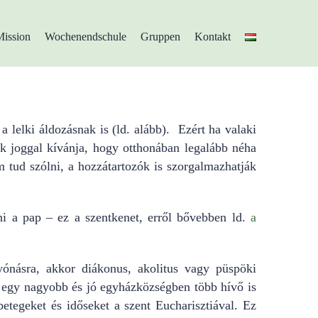
Mission
Wochenendschule
Gruppen
Kontakt
a lelki áldozásnak is (ld. alább). Ezért ha valaki
k joggal kívánja, hogy otthonában legalább néha
 tud szólni, a hozzátartozók is szorgalmazhatják
i a pap – ez a szentkenet, erről bővebben ld.
a
ónásra, akkor diákonus, akolitus vagy püspöki
l. egy nagyobb és jó egyházközségben több hívő is
 betegeket és időseket a szent Eucharisztiával. Ez