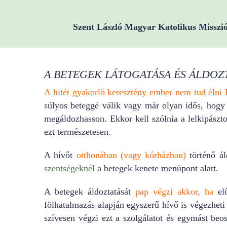
Zum
Inhalt
Szent László Magyar Katolikus Misszi
springen
A BETEGEK LÁTOGATÁSA ÉS ÁLDOZT
A hitét gyakorló keresztény ember nem tud élni 
súlyos beteggé válik vagy már olyan idős, hogy
megáldozhasson. Ekkor kell szólnia a lelkipászt
ezt természetesen.
A hívőt
otthonában (vagy kórházban)
történő ál
szentségeknél
a betegek kenete menüpont alatt.
A betegek áldoztatását
pap végzi akkor, ha
elő
fölhatalmazás alapján egyszerű hívő is végezheti
szívesen végzi ezt a szolgálatot és egymást beosz