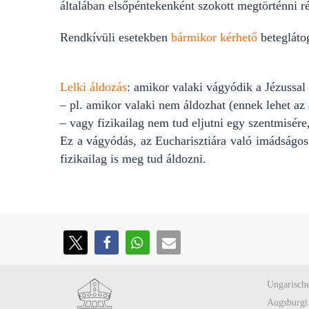
általában elsőpéntekenként szokott megtörténni r
Rendkívüli esetekben
bármikor kérhető
beteglátog
Lelki áldozás
: amikor valaki vágyódik a Jézussal
– pl. amikor valaki nem áldozhat (ennek lehet az
– vagy fizikailag nem tud eljutni egy szentmisére, 
Ez a vágyódás, az Eucharisztiára való imádságos
fizikailag is meg tud áldozni.
Ungarische
Augsburgi