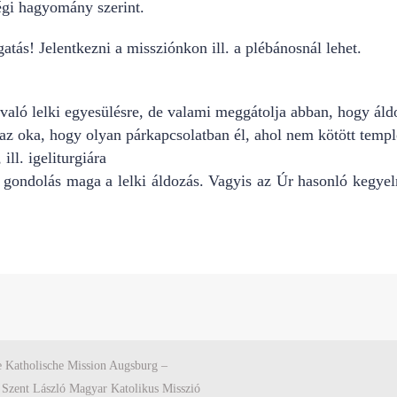
égi hagyomány szerint.
atás! Jelentkezni a missziónkon ill. a plébánosnál lehet.
 való lelki egyesülésre, de valami meggátolja abban, hogy ál
 az oka, hogy olyan párkapcsolatban él, ahol nem kötött temp
ill. igeliturgiára
 gondolás maga a lelki áldozás. Vagyis az Úr hasonló kegyel
 Katholische Mission Augsburg –
 Szent László Magyar Katolikus Misszió