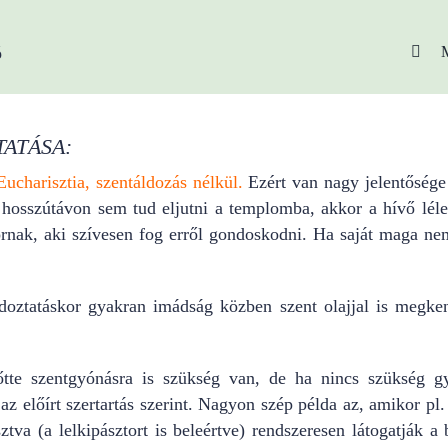
ó
ATÁSA:
Eucharisztia, szentáldozás nélkül.
Ezért van nagy jelentősége 
 hosszútávon sem tud eljutni a templomba, akkor a hívő léle
ornak, aki szívesen fog erről gondoskodni. Ha saját maga nem
doztatáskor gyakran imádság közben szent olajjal is megken
tte szentgyónásra is szükség van, de ha nincs szükség gy
 az előírt szertartás szerint. Nagyon szép példa az, amikor p
tva (a lelkipásztort is beleértve) rendszeresen látogatják a