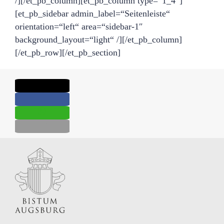
/][/et_pb_column][et_pb_column type=“1_4″]
[et_pb_sidebar admin_label=“Seitenleiste“
orientation=“left“ area=“sidebar-1″
background_layout=“light“ /][/et_pb_column]
[/et_pb_row][/et_pb_section]