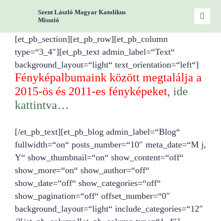
Zum
Szent László Magyar Katolikus
Inhalt
Toggle
Misszió
Naviga
springen
[et_pb_section][et_pb_row][et_pb_column
Start
type=“3_4″][et_pb_text admin_label=“Text“
background_layout=“light“ text_orientation=“left“]
Miss
Fényképalbumaink között megtalálja a
2015-ös és 2011-es fényképeket,
ide
kattintva…
Woc
[/et_pb_text][et_pb_blog admin_label=“Blog“
Gru
fullwidth=“on“ posts_number=“10″ meta_date=“M j,
Y“ show_thumbnail=“on“ show_content=“off“
show_more=“on“ show_author=“off“
Kont
show_date=“off“ show_categories=“off“
show_pagination=“off“ offset_number=“0″
background_layout=“light“ include_categories=“12″