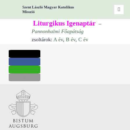
Zum
Szent László Magyar Katolikus
Inhalt
Toggle
Misszió
Naviga
springen
Liturgikus Igenaptár
–
Start
Pannonhalmi Főapátság
zsoltárok:
A év
,
B év
,
C év
Miss
Woc
Gru
Kont