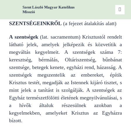
Zum
Szent László Magyar Katolikus
Inhalt
Toggle
Misszió
Naviga
springen
SZENTSÉGEINKRŐL
(a fejezet átalakítás alatt)
Start
A szentségek
(lat. sacramentum) Krisztustól rendelt
Miss
látható jelek, amelyek jelképezik és közvetítik a
megváltás kegyelmeit. A szentségek száma 7:
keresztség, bérmálás, Oltáriszentség, bűnbánat
Woc
szentsége, betegek kenete, egyházi rend, házasság. A
szentségek megszentelik az embereket, építik
Gru
Krisztus testét, megadják az Istennek kijáró tisztet, s
mint jelek a tanítást is szolgálják. A szentségek az
Egyház természetfölötti életének megnyilvánulásai, s
Kont
a hívők általuk részesülnek azokban a
kegyelmekben, amelyeket Krisztus az Egyházra
bízott.