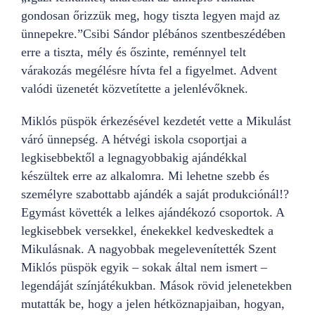
gondosan őrizzük meg, hogy tiszta legyen majd az
ünnepekre.”Csibi Sándor plébános szentbeszédében
erre a tiszta, mély és őszinte, reménnyel telt
várakozás megélésre hívta fel a figyelmet. Advent
valódi üzenetét közvetítette a jelenlévőknek.
Miklós püspök érkezésével kezdetét vette a Mikulást
váró ünnepség. A hétvégi iskola csoportjai a
legkisebbektől a legnagyobbakig ajándékkal
készültek erre az alkalomra. Mi lehetne szebb és
személyre szabottabb ajándék a saját produkciónál!?
Egymást követték a lelkes ajándékozó csoportok. A
legkisebbek versekkel, énekekkel kedveskedtek a
Mikulásnak. A nagyobbak megelevenítették Szent
Miklós püspök egyik – sokak által nem ismert –
legendáját színjátékukban. Mások rövid jelenetekben
mutatták be, hogy a jelen hétköznapjaiban, hogyan,