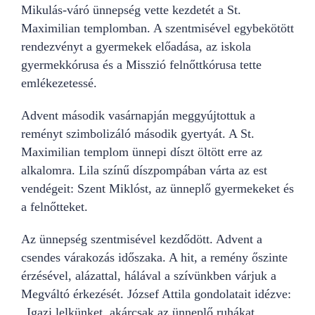
Mikulás-váró ünnepség vette kezdetét a St.
Maximilian templomban. A szentmisével egybekötött
rendezvényt a gyermekek előadása, az iskola
gyermekkórusa és a Misszió felnőttkórusa tette
emlékezetessé.
Advent második vasárnapján meggyújtottuk a
reményt szimbolizáló második gyertyát. A St.
Maximilian templom ünnepi díszt öltött erre az
alkalomra. Lila színű díszpompában várta az est
vendégeit: Szent Miklóst, az ünneplő gyermekeket és
a felnőtteket.
Az ünnepség szentmisével kezdődött. Advent a
csendes várakozás időszaka. A hit, a remény őszinte
érzésével, alázattal, hálával a szívünkben várjuk a
Megváltó érkezését. József Attila gondolatait idézve:
„Igazi lelkünket, akárcsak az ünneplő ruhákat