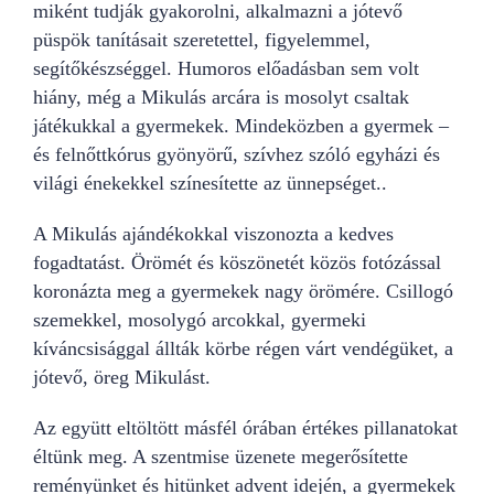
miként tudják gyakorolni, alkalmazni a jótevő
püspök tanításait szeretettel, figyelemmel,
segítőkészséggel. Humoros előadásban sem volt
hiány, még a Mikulás arcára is mosolyt csaltak
játékukkal a gyermekek. Mindeközben a gyermek –
és felnőttkórus gyönyörű, szívhez szóló egyházi és
világi énekekkel színesítette az ünnepséget..
A Mikulás ajándékokkal viszonozta a kedves
fogadtatást. Örömét és köszönetét közös fotózással
koronázta meg a gyermekek nagy örömére. Csillogó
szemekkel, mosolygó arcokkal, gyermeki
kíváncsisággal állták körbe régen várt vendégüket, a
jótevő, öreg Mikulást.
Az együtt eltöltött másfél órában értékes pillanatokat
éltünk meg. A szentmise üzenete megerősítette
reményünket és hitünket advent idején, a gyermekek